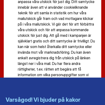
anpassa våra utskick för just dig. Ditt samtycke
innebär även att vi använder cookieliknande
teknik för att samla in statistik om hur våra
mailutskick går fram och vad mottagare klickar
på i våra mailutskick. Vi gör det för att förbättra
våra utskick och för att anpassa kommande
utskick för just dig. Att gå med i kampanjen är
självklart gratis och ditt samtycke är frivilligt. Du
kan när som helst återkalla ditt samtycke eller
invända mot vår marknadsföring. Du kan även
enkelt avregistrera dig från utskick på länken
längst ner i våra mail. Du har flera andra
rättigheter, t.ex. rätten att begära att få
information om vilka personuppgifter som vi
behandlar. Läs mer i vår
integritetspolicy
och
cookiepolicy
.
Jag vill inte ha bolåneskatt!
Varsågod! Vi bjuder på kakor