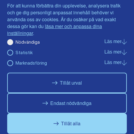
För att kunna förbättra din upplevelse, analysera trafik
Skicka sidan till någon du
och ge dig personligt anpassat innehåll behöver vi
använda oss av cookies. Är du osäker på vad exakt
känner:
dessa gör kan du
läsa mer och anpassa dina
inställningar
.
Läs mer
om Nö
Nödvändiga
Läs mer
om Sta
Statistik
Läs mer
om Ma
Marknadsföring
Tillåt urval
Det här är en kampanjsajt från Moderaterna.
Läs om hur vi behandlar dina personuppgifter i vår
integritetspolicy
. Läs
Endast nödvändiga
mer om cookies
här
.
Siffrorna bygger på
Socialdemokraternas skuggbudget
för 2026, det vill
säga vad de går till val på.
Tillåt alla